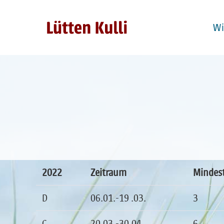
W
2022
Zeitraum
Mindes
D
06.01.-19 .03.
3
C
20.03.-30.04.
6