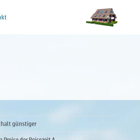
akt
halt günstiger
n Preise der Reisezeit A