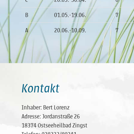
B
01.05.-19.06.
7
A
20.06.-10.09.
7
Kontakt
Inhaber: Bert Lorenz
Adresse: Jordanstraße 26
18374 Ostseeheilbad Zingst