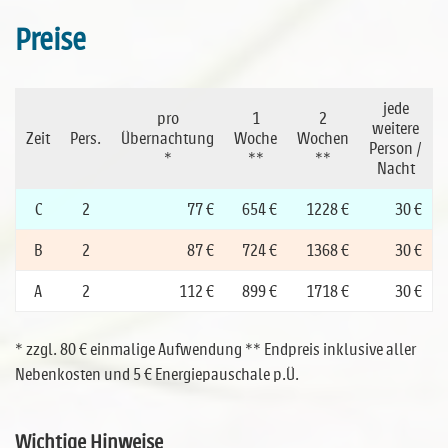
Preise
jede
pro
1
2
weitere
Zeit
Pers.
Übernachtung
Woche
Wochen
Person /
*
**
**
Nacht
C
2
77 €
654 €
1228 €
30 €
B
2
87 €
724 €
1368 €
30 €
A
2
112 €
899 €
1718 €
30 €
* zzgl. 80 € einmalige Aufwendung ** Endpreis inklusive aller
Nebenkosten und 5 € Energiepauschale p.Ü.
Wichtige Hinweise